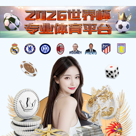
注册入口
立即下载 Jiuyou9下载 App
集实时比分、深度分析、社群互动于一体，Jiuyou9下载用户
专属的全场景赛事体验入口。
App Store 下载
Google Play 获取
极速比分
数据洞察
互动社区